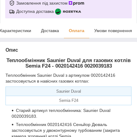
Замовлення під захистом
Доступна доставка
Характеристики
Доставка
Оплата
Умови повернення
Опис
Теплообмінник Saunier Duval для газових котлів
Semia F24 - 0020142416 0020039183
Теплообмінник Saunier Duval з артикулом 0020142416
застосовується в навісних газових котлах:
Saunier Duval
Semia F24
Старий артикул теплообмінника: Saunier Duval
0020039183.
Теплообмінник 0020142416 Сеньйор Дюваль
застосовується у двоконтурному турбованим (закрита
камера згоряння) котлі Semia.