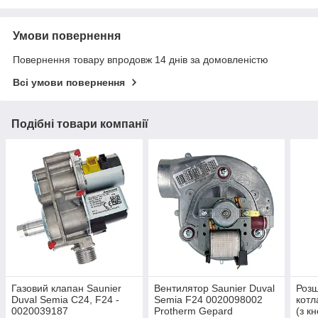
Умови повернення
Повернення товару впродовж 14 днів за домовленістю
Всі умови повернення
Подібні товари компанії
Газовий клапан Saunier
Вентилятор Saunier Duval
Роз
Duval Semia C24, F24 -
Semia F24 0020098002
котл
0020039187
Protherm Gepard
(з к