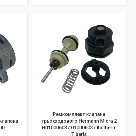
Ремкомплект клапана
клапана
трьохходового Hermann Micra 2
00
H010006037 010006037 Italtherm
Tiberis