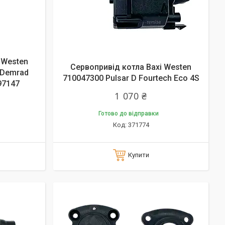
 Westen
Сервопривід котла Baxi Westen
a Demrad
710047300 Pulsar D Fourtech Eco 4S
97147
1 070 ₴
Готово до відправки
371774
Купити