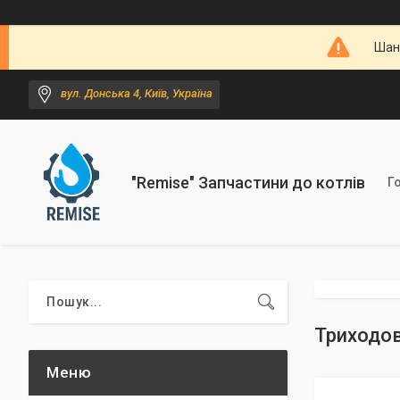
Шано
вул. Донська 4, Київ, Україна
"Remise" Запчастини до котлів
Г
Триходов