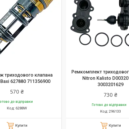
Ремкомплект триходовог
ж триходового клапана
Nitron Kalisto D0032
 Baxi 627880 711356900
3003201629
570 ₴
730 ₴
отово до відправки
Готово до відправки
6288W
296133
Купити
Купити