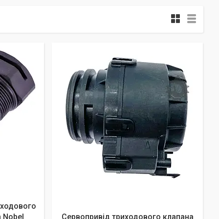
иходового
 Nobel
Сервопривід триходового клапана