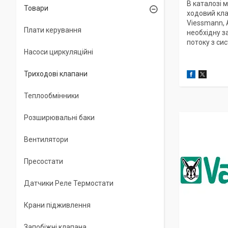
В каталозі 
Товари
ходовий кла
Viessmann, A
Плати керування
необхідну з
потоку з си
Насоси циркуляційні
Триходові клапани
Теплообмінники
Розширювальні баки
Вентилятори
Пресостати
Датчики Реле Термостати
Крани підживлення
Запобіжні клапана