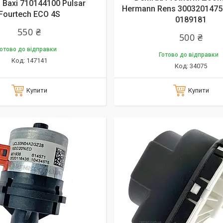
 Baxi 710144100 Pulsar
Hermann Rens 3003201475
Fourtech ECO 4S
0189181
550 ₴
500 ₴
отово до відправки
Готово до відправки
147141
34075
Купити
Купити