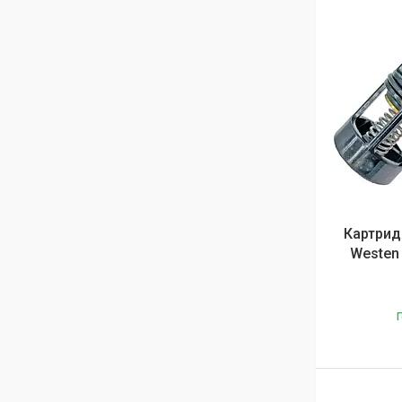
Картрид
Westen
Г