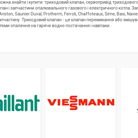
можна знайти і купити: триходовий клапан, сервопривід триходового 
пан і запчастини опалювального газового і електричного котла. Запа
riston, Saunier Duval, Protherm, Ferroli, Chaffoteaux, Sime, Baxi, Navi
апчастину. Триходовий клапан - це клапан перемикання або змішув
стеми опалення на гаряче водно постачання і навпаки.