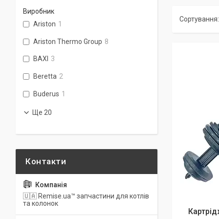
Виробник
Ariston
1
Ariston Thermo Group
8
BAXI
3
Beretta
2
Buderus
1
Ще 20
🇺🇦 Remise.ua™ запчастини для котлів
та колонок
Картрід