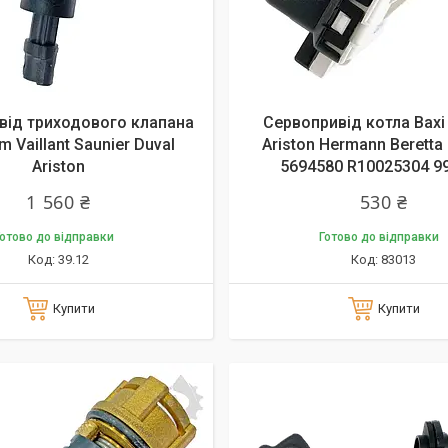
від триходового клапана
Сервопривід котла Baxi
m Vaillant Saunier Duval
Ariston Hermann Berett
Ariston
5694580 R10025304 9
1 560 ₴
530 ₴
отово до відправки
Готово до відправки
39.12
83013
Купити
Купити