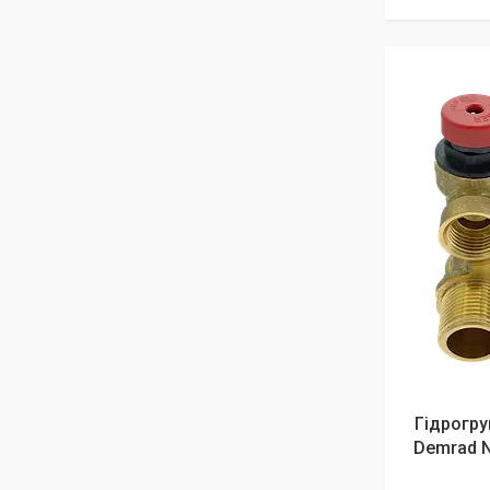
Гідрогру
Demrad N