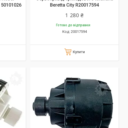
 50101026
Beretta City R20017594
1 280 ₴
Готово до відправки
20017594
Купити