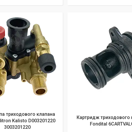
па триходового клапана
Картридж триходового 
itron Kalisto D003201220
Fondital 6CARTVAL
3003201220