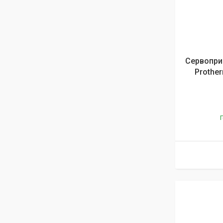
Сервопри
Prother
Г