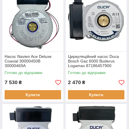
Насос Navien Ace Deluxe
Циркуляційний насос Duca
Coaxial 30000450B
Bosch Gaz 6000 Buderus
30000469А
Logamax 87186457900
8718648181
Готово до відправки
Готово до відправки
7 530
2 470
₴
₴
Купити
Купити