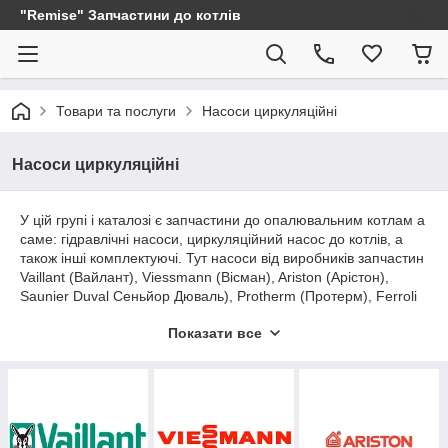
"Remise" Запчастини до котлів
Товари та послуги
Насоси циркуляційні
Насоси циркуляційні
У цій групі і каталозі є запчастини до опалювальним котлам а
саме: гідравлічні насоси, циркуляційний насос до котлів, а
також інші комплектуючі. Тут насоси від виробників запчастин
Vaillant (Вайлант), Viessmann (Вісман), Ariston (Арістон),
Saunier Duval Сеньйор Дюваль), Protherm (Протерм), Ferroli
(Феролі), Chaffoteaux (Шафуто), Sime, Baxi (Баксі), Navien
Показати все
(Навьен), Westen (Вестен), Fondital (Фондитал). Насос
опалювального котла виконує циркуляцію (рух) теплоносія
(води) в системі опалення та ГВП після її підігріву в
теплообміннику.