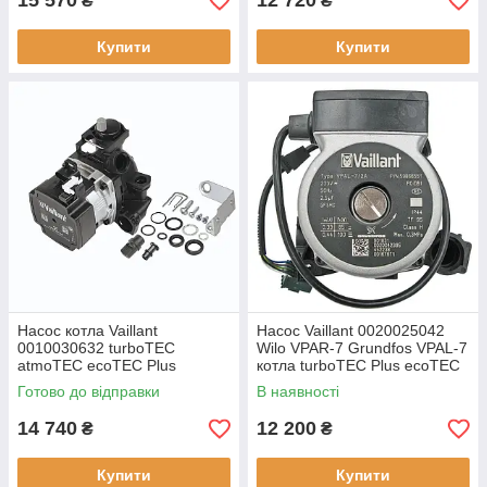
15 570
12 720
₴
₴
Купити
Купити
Насос котла Vaillant
Насос Vaillant 0020025042
0010030632 turboTEC
Wilo VPAR-7 Grundfos VPAL-7
atmoTEC ecoTEC Plus
котла turboTEC Plus ecoTEC
178983
Готово до відправки
В наявності
14 740
12 200
₴
₴
Купити
Купити