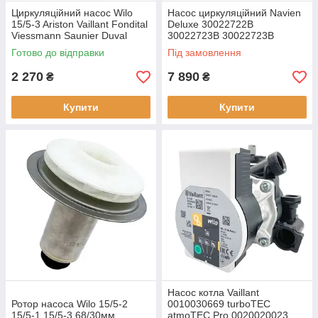
Циркуляційний насос Wilo
Насос циркуляційний Navien
15/5-3 Ariston Vaillant Fondital
Deluxe 30022722В
Viessmann Saunier Duval
30022723В 30022723В
Ferroli Protherm
Готово до відправки
Під замовлення
2 270
7 890
₴
₴
Купити
Купити
Насос котла Vaillant
Ротор насоса Wilo 15/5-2
0010030669 turboTEC
15/5-1 15/5-3 68/30мм
atmoTEC Pro 0020020023