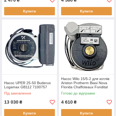
2 470
4 580
₴
₴
Купити
Купити
Насос Wilo 15/5-2 для котлів
Насос UPER 25-50 Buderus
Ariston Protherm Biasi Nova
Logamax GB112 7100757
Florida Chaffoteaux Fondital
Під замовлення
Готово до відправки
13 030
4 610
₴
₴
Купити
Купити