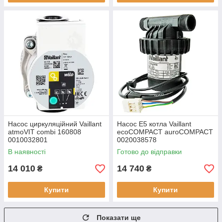
Насос циркуляційний Vaillant
Насос E5 котла Vaillant
atmoVIT combi 160808
ecoCOMPACT auroCOMPACT
0010032801
0020038578
В наявності
Готово до відправки
14 010
14 740
₴
₴
Купити
Купити
Показати ще