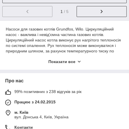
1
/ 5
Насоси для газових котлів Grundfos, Wilo. Циркуляційний
насос - важлива і невід'ємна частина газових котлів.
Циркуляційний насос котла виконує рух нагрітого теплоносія
по системі опалення. Рух теплоносія може виконуватися і
природним шляхом, за рахунок температурного тиску по
системі - така робота не вимагає насоса і значно більш
Показати все
вимогливими конструктивно. Виникає питання, чому газові
котли почали обладнувати насосами циркуляції? Отримання
більшого ККД від нагрівання і простота монтажу таких систем.
Система опалення, змонтована з насосом, в першу чергу, не
Про нас
вимоглива до діаметрам, ухилам труб, і значно сильніше в
напорі. Рух води по батареях не залежно від температури
99% позитивних з 238 відгуків за рік
теплоносія значно підвищує коефіцієнт корисної дії передачі
тепла від котла. Насос газового котла завжди одноманітний в
Працює з 24.02.2015
роботі - робоче колесо, обертаючись на осі вала рухає воду,
нагнітаючи натиск лопатями через равлика колектора і
м. Київ
теплообмінник котла. Провідними виробниками насосів котла
вул. Донська 4, Київ, Україна
можна вважати кілька конкуруючих європейських заводів:
Контакти
Grundfos, Wilo, Askoll, Salmson, Dab. Дуже часто виникають