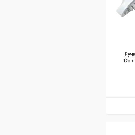
Ручк
Domi