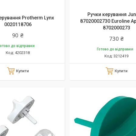
Ручки керування Jun
ерування Protherm Lynx
87020002730 Euroline Ap
0020118706
8702000273
90 ₴
730 ₴
отово до відправки
Готово до відправки
4202318
3212419
Купити
Купити