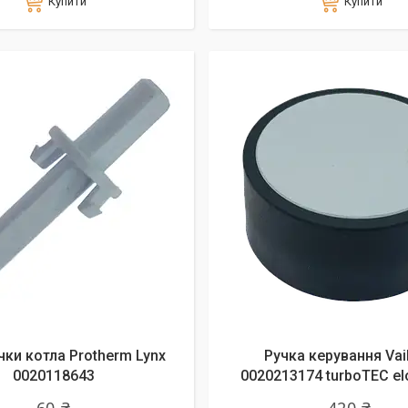
Купити
Купити
чки котла Protherm Lynx
Ручка керування Vail
0020118643
0020213174 turboTEC e