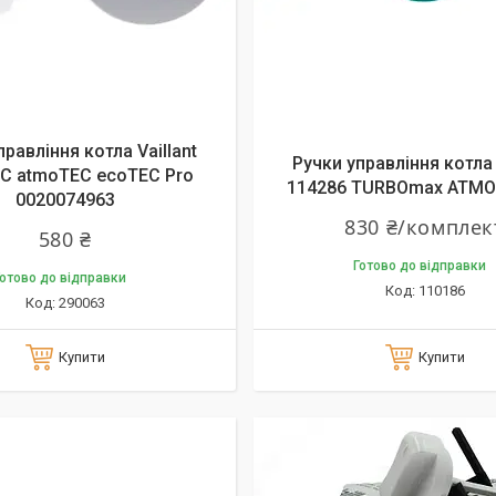
правління котла Vaillant
Ручки управління котла 
EC atmoTEC ecoTEC Pro
114286 TURBOmax ATMO
0020074963
830 ₴/комплек
580 ₴
Готово до відправки
отово до відправки
110186
290063
Купити
Купити