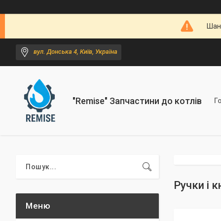
Шано
вул. Донська 4, Київ, Україна
"Remise" Запчастини до котлів
Г
Ручки і 