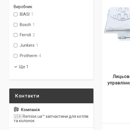
Виробник
BIASI
1
Bosch
1
Ferroli
2
Junkers
1
Protherm
4
Ще 1
Лицьова
управління
🇺🇦 Remise.ua™ запчастини для котлів
та колонок