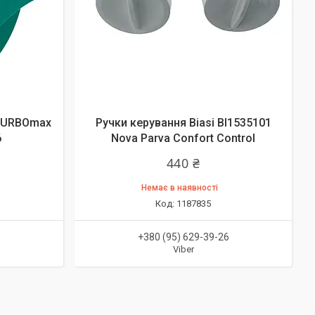
 TURBOmax
Ручки керування Biasi BI1535101
6
Nova Parva Confort Control
440 ₴
Немає в наявності
1187835
6
+380 (95) 629-39-26
Viber