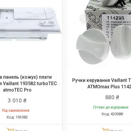
 панель (кожух) плати
Ручки керування Vaillant
 Vaillant 193582 turboTEC
ATMOmax Plus 114
atmoTEC Pro
880 ₴
3 010 ₴
Готово до відправки
Під замовлення
420088
193582