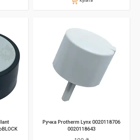
Купити
lant
Ручка Protherm Lynx 0020118706
loBLOCK
0020118643