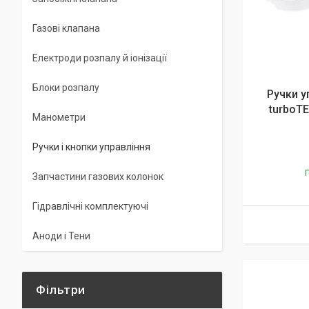
Газові клапана
Електроди розпалу й іонізації
Блоки розпалу
Ручки у
turboT
Манометри
Ручки і кнопки управління
Г
Запчастини газових колонок
Гідравлічні комплектуючі
Аноди і Тени
Фільтри