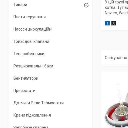
У цій групі
Товари
котла. Тут в
Navien, West
Плати керування
Насоси циркуляційні
Триходові клапани
Теплообмінники
Розширювальні баки
Вентилятори
Пресостати
Датчики Реле Термостати
Крани підживлення
Запобіжні клапана