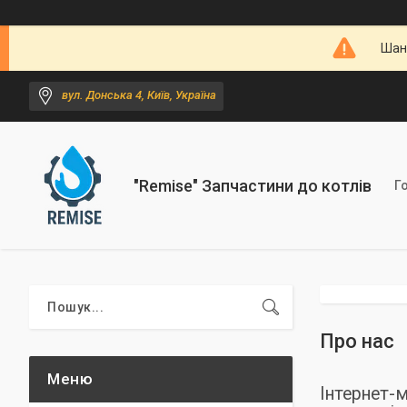
Шано
вул. Донська 4, Київ, Україна
"Remise" Запчастини до котлів
Г
Про нас
Інтернет-