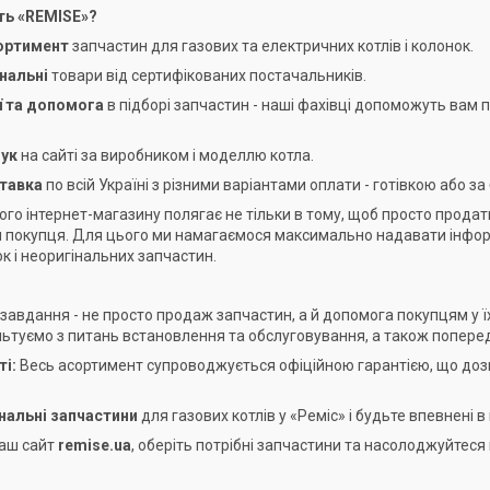
ть «REMISE»?
сортимент
запчастин для газових та електричних котлів і колонок.
інальні
товари від сертифікованих постачальників.
ії та допомога
в підборі запчастин - наші фахівці допоможуть вам 
шук
на сайті за виробником і моделлю котла.
ставка
по всій Україні з різними варіантами оплати - готівкою або з
го інтернет-магазину полягає не тільки в тому, щоб просто продати 
 покупця. Для цього ми намагаємося максимально надавати інформац
ок і неоригінальних запчастин.
завдання - не просто продаж запчастин, а й допомога покупцям у 
льтуємо з питань встановлення та обслуговування, а також поперед
ті:
Весь асортимент супроводжується офіційною гарантією, що дозв
інальні запчастини
для газових котлів у «Реміс» і будьте впевнені 
наш сайт
remise.ua
, оберіть потрібні запчастини та насолоджуйтеся