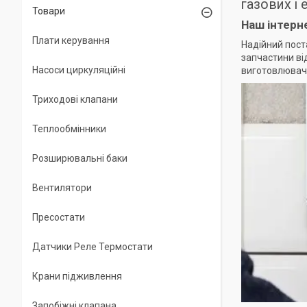
газових і 
Товари
Наш інтерн
Плати керування
Надійний пост
запчастини ві
Насоси циркуляційні
виготовлювачі
Триходові клапани
Теплообмінники
Розширювальні баки
Вентилятори
Пресостати
Датчики Реле Термостати
Крани підживлення
Запобіжні клапана