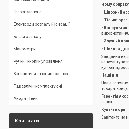
Чому обираю
Газові клапана
- Широкий а
- Тільки ориг
Електроди розпалу й іонізації
- Консультац
використання.
Блоки розпалу
- Зручний по
- Швидка до
Манометри
Завдання нашо
Ручки і кнопки управління
консультувати
купівлі підроб
Запчастини газових колонок
Наші цілі:
Наше головне 
Гідравлічні комплектуючі
товари, консу
Гарантія якос
Аноди і Тени
сервіс.
Купуйте ориг
Завітайте на 