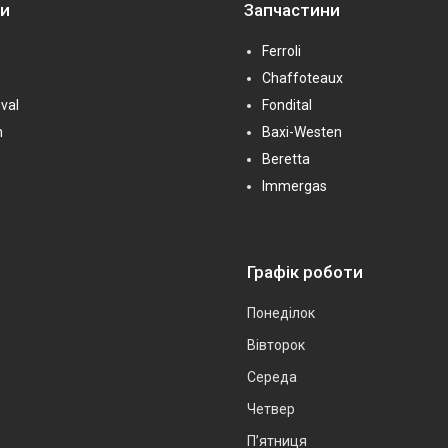
ни
Запчастини
Ferroli
Chaffoteaux
val
Fondital
n
Baxi-Westen
Beretta
Immergas
Графік роботи
Понеділок
Вівторок
Середа
Четвер
Пʼятниця