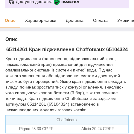
Доступна доставка
Опис
Характеристики
Доставка
Оплата
Умови п
Опис
65114261 Кран підживлення Сhaffoteaux 65104324
Кран підживлення (наповнення, підживлювальний кран,
підживлювальний кран) призначений для підживлення
опалювальної системи із системи питної води. Під час
кожного заповнення або підживлення системи досягнутий
тиск має бути перевірений. Якщо кран підживлення виходить
з ладу, починає зростати тиск у контурі опалення, внаслідок
чого спрацьовує клапан безпеки (3 бар), з котла починає
текти вода. Кран підживлення Сhaffoteaux із заводським
артикулом 65114261 (65104324) встановлено в
нижченаведених моделях газових котлів:
Сhaffoteaux
Pigma 25-30 CF\FF
Alixia 20-24 CF\FF