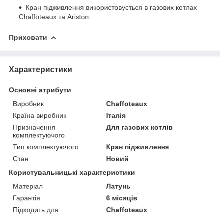
Кран підживлення використовується в газових котлах
Сhaffoteaux та
Ariston
.
Приховати
Характеристики
Основні атрибути
Виробник
Chaffoteaux
Країна виробник
Італія
Призначення
Для газових котлів
комплектуючого
Тип комплектуючого
Кран підживлення
Стан
Новий
Користувальницькі характеристики
Матеріал
Латунь
Гарантія
6 місяців
Підходить для
Сhaffoteaux