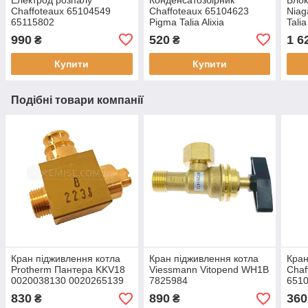
Сhaffoteaux 65104549
Chaffoteaux 65104623
Niag
65115802
Pigma Talia Alixia
Tali
990
520
1 6
₴
₴
Купити
Купити
Подібні товари компанії
Кран підживлення котла
Кран підживлення котла
Кран
Protherm Пантера KKV18
Viessmann Vitopend WH1B
Chaf
0020038130 0020265139
7825984
651
830
890
360
₴
₴