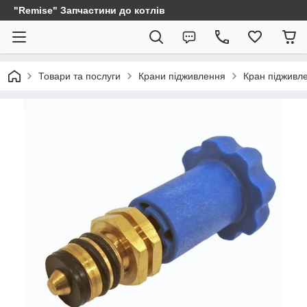
"Remise" Запчастини до котлів
Товари та послуги
Крани підживлення
Кран підживл