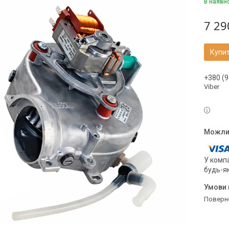
В наявн
7 29
Купи
+380 (9
Viber
У компа
будь-я
поверн