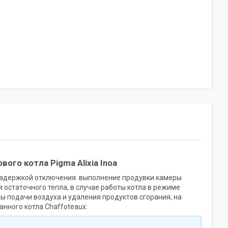
ого котла Pigma Alixia Inoa
 задержкой отключения: выполнение продувки камеры
я остаточного тепла, в случае работы котла в режиме
ы подачи воздуха и удаления продуктов сгорания, на
анного котла
Сhaffoteaux: