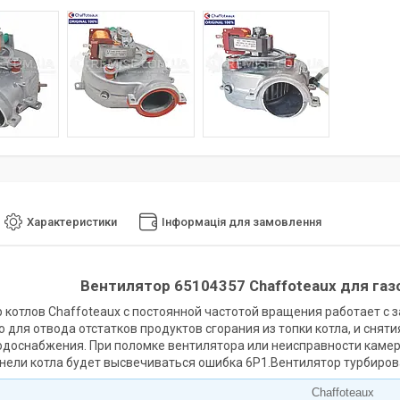
Характеристики
Інформація для замовлення
Вентилятор 65104357 Сhaffoteaux для газов
 котлов Сhaffoteaux с постоянной частотой вращения работает с
 для отвода отстатков продуктов сгорания из топки котла, и сняти
одоснабжения. При поломке вентилятора или неисправности камер
нели котла будет высвечиваться ошибка 6P1.Вентилятор турбиров
Сhaffoteaux