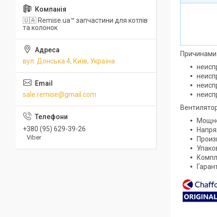
🇺🇦 Remise.ua™ запчастини для котлів
та колонок
Причинами 
вул. Донська 4, Київ, Україна
неисп
неисп
неисп
sale.remise@gmail.com
неисп
Вентилятор
Мощно
+380 (95) 629-39-26
Напря
Viber
Произ
Упако
Компл
Гарант