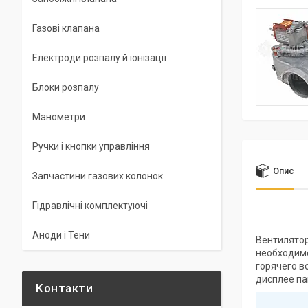
Газові клапана
Електроди розпалу й іонізації
Блоки розпалу
Манометри
Ручки і кнопки управління
Опис
Запчастини газових колонок
Гідравлічні комплектуючі
Аноди і Тени
Вентилятор
необходимо
горячего в
дисплее па