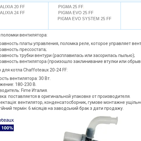
ALIXIA 20 FF
PIGMA 25 FF
.
ALIXIA 24 FF
PIGMA EVO 25 FF
remise.com.ua
PIGMA EVO SYSTEM 25 FF
поломки вентилятора:
равность платы управления, поломка реле, которое управляет вен
равность прессостата;
равность трубки вентури (расплавилась или засорилась пылью);
равность вентилятора (произошло заклинивание втулки или обрыв 
 для котла Сhaffoteaux 20-24 FF:
сть вентилятора: 30 Вт.
жение: 180-230 В.
водитель: Fime Италия.
вка: поставляется в оригинальной упаковке от производителя.
ектація: вентилятор, конденсатосборник, гумове монтажне ущільн
ійний термін: 6 місяців на заводський брак з дати продажу.