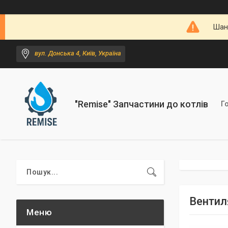
Шано
вул. Донська 4, Київ, Україна
"Remise" Запчастини до котлів
Г
Вентил