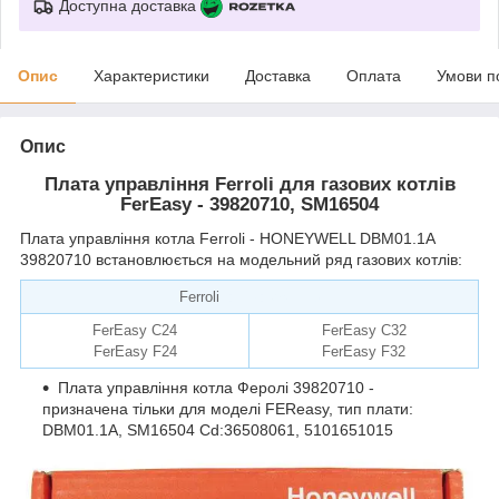
Доступна доставка
Опис
Характеристики
Доставка
Оплата
Умови п
Опис
Плата управління Ferroli для газових котлів
FerEasy - 39820710, SM16504
Плата управління котла Ferroli - HONEYWELL DBM01.1А
39820710 встановлюється на модельний ряд газових котлів:
Ferroli
remise.com.ua
FerEasy C24
FerEasy C32
FerEasy F24
FerEasy F32
Плата управління котла Феролі 39820710 -
призначена тільки для моделі FEReasy, тип плати:
DBM01
.
1А, SM16504 Cd:36508061, 5101651015