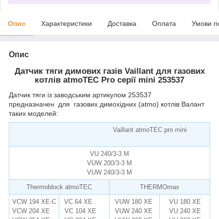
Опис
Характеристики
Доставка
Оплата
Умови п
Опис
Датчик тяги димових газів Vaillant для газових
котлів atmoTEC Pro серії mini 253537
Датчик тяги із заводським артикулом 253537
предназначен для газових димохідних (atmo) котлів Валант
таких моделей:
Vaillant
atmoTEC pro mini
remise.com.ua
VU 240/3-3 M
VUW 200/3-3 M
VUW 240/3
-
3 M
Thermoblock atmoTEC
THERMOmax
VCW 194 XE-C
VC 64 XE
VUW 180 XE
VU 180 XE
VCW 204 XE
VC 104 XE
VUW 240 XE
VU 240 XE