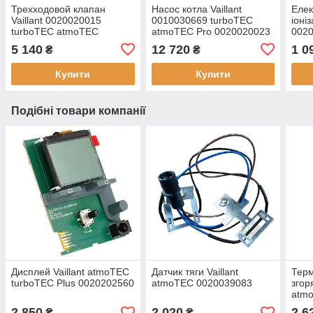
Трехходовой клапан
Насос котла Vaillant
Елек
Vaillant 0020020015
0010030669 turboTEC
іоніз
turboTEC atmoTEC
atmoTEC Pro 0020020023
0020
atm
5 140
12 720
1 0
₴
₴
Купити
Купити
Подібні товари компанії
Дисплей Vaillant atmoTEC
Датчик тяги Vaillant
Терм
turboTEC Plus 0020202560
atmoTEC 0020039083
згор
atmo
002
2 850
2 020
2 6
₴
₴