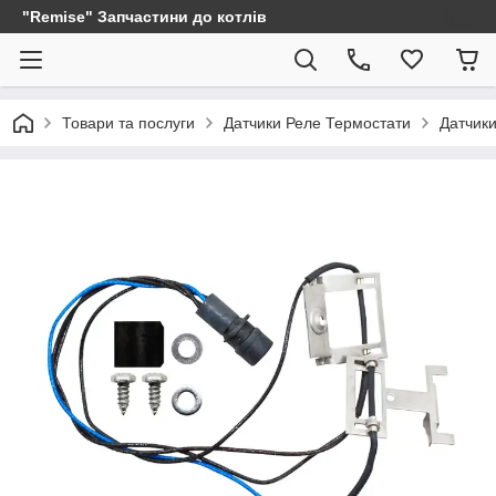
"Remise" Запчастини до котлів
Товари та послуги
Датчики Реле Термостати
Датчики