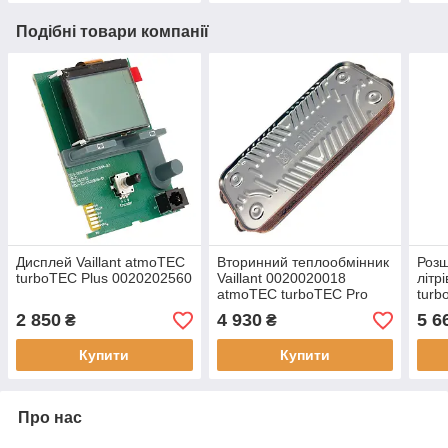
Подібні товари компанії
Дисплей Vaillant atmoTEC
Вторинний теплообмінник
Розш
turboTEC Plus 0020202560
Vaillant 0020020018
літр
atmoTEC turboTEC Pro
turb
2 850
4 930
5 6
₴
₴
Купити
Купити
Про нас