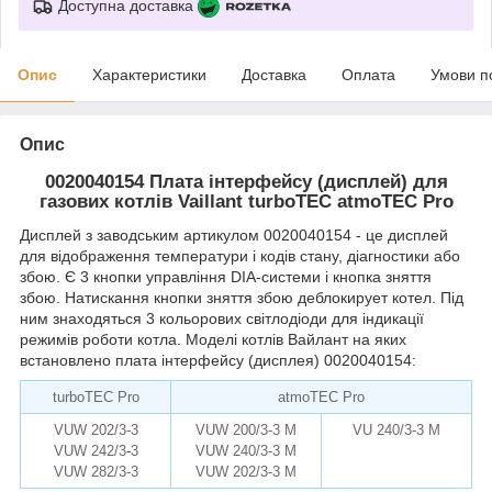
Доступна доставка
Опис
Характеристики
Доставка
Оплата
Умови п
Опис
0020040154 Плата інтерфейсу (дисплей) для
газових котлів Vaillant turboTEC atmoTEC Pro
Дисплей з заводським артикулом
0020040154 - це дисплей
для відображення температури і кодів стану, діагностики або
збою. Є 3 кнопки управління DIA-системи і кнопка зняття
збою. Натискання кнопки зняття збою деблокирует котел. Під
ним знаходяться 3 кольорових світлодіоди для індикації
режимів роботи котла. Моделі котлів Вайлант на яких
встановлено плата інтерфейсу (дисплея) 0020040154:
turboTEC Pro
atmoTEC Pro
VUW 202/3-3
VUW 200/3-3 M
VU 240/3-3 M
VUW 242/3
-
3
VUW 240/3-3 M
remise.com.ua
VUW 282/3-3
VUW 202/3-3 M