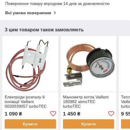
Повернення товару впродовж 14 днів за домовленістю
Всі умови повернення
З цим товаром також замовляють
Електроди розпалу й
Манометр котла Vaillant
Тепл
іонізації Vaillant
180982 atmoTEC
Vail
0020039057 turboTEC
turboTEC
turb
atmoTEC
кВт.
1 090
1 450
9 5
₴
₴
Купити
Купити