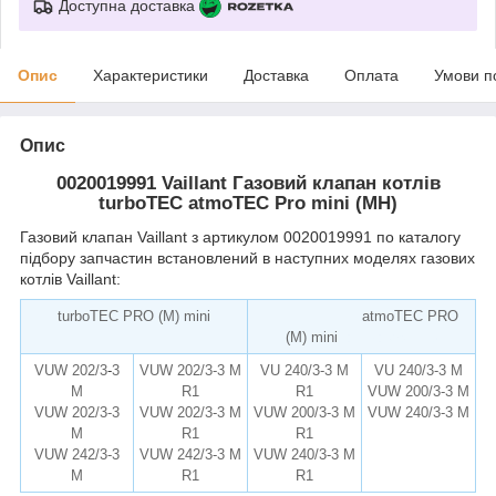
Доступна доставка
Опис
Характеристики
Доставка
Оплата
Умови п
Опис
0020019991 Vaillant Газовий клапан котлів
turboTEC atmoTEC Pro mini (MH)
Газовий клапан Vaillant з артикулом 0020019991 по каталогу
підбору запчастин встановлений в наступних моделях газових
котлів Vaillant:
turboTEC PRO (M) mini
atmoTEC PRO
(M) mini
remise.com.ua
VUW 202/3
-
3
VUW 202/3-3 M
VU 240/3-3 M
VU 240/3-3 M
M
R1
R1
VUW 200/3-3 M
VUW 202/3-3
VUW 202/3-3 M
VUW 200/3-3 M
VUW 240/3-3 M
M
R1
R1
VUW 242/3-3
VUW 242/3-3 M
VUW 240/3-3 M
M
R1
R1