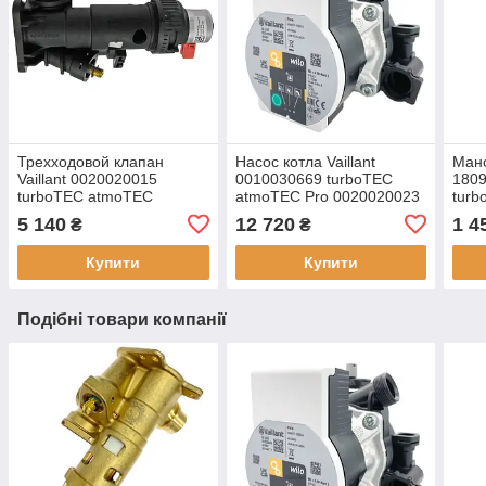
Трехходовой клапан
Насос котла Vaillant
Мано
Vaillant 0020020015
0010030669 turboTEC
180
turboTEC atmoTEC
atmoTEC Pro 0020020023
turb
5 140
12 720
1 4
₴
₴
Купити
Купити
Подібні товари компанії