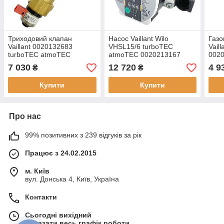
Триходовий клапан
Насос Vaillant Wilo
Газо
Vaillant 0020132683
VHSL15/6 turboTEC
Vail
turboTEC atmoTEC
atmoTEC 0020213167
002
ecoTEC 0020132682
0010030669
7 030
12 720
4 9
₴
₴
Купити
Купити
Про нас
99% позитивних з 239 відгуків за рік
Працює з 24.02.2015
м. Київ
вул. Донська 4, Київ, Україна
Контакти
Сьогодні вихідний
Показати весь графік роботи