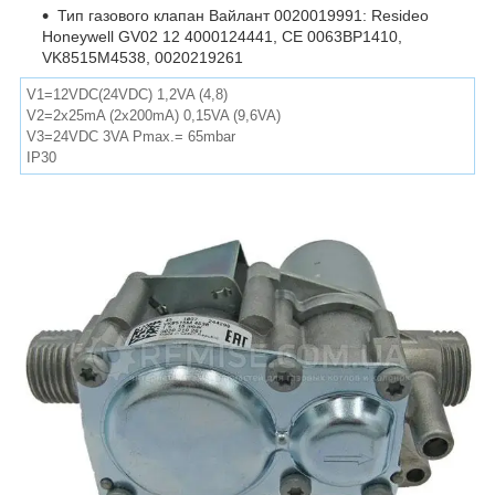
Тип газового клапан Вайлант 0020019991: Resideo
Honeywell GV02 12 4000124441, CE 0063BP1410,
VK8515M4538, 0020219261
V1=12VDC(24VDC) 1,2VA (4,8)
V2=2x25mA (2x200mA) 0,15VA (9,6VA)
V3=24VDC 3VA Pmax.= 65mbar
IP30