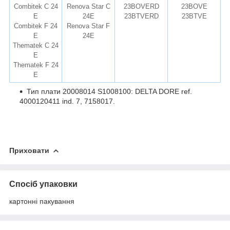
Combitek C 24
Renova Star C
23BOVERD
23BOVE
E
24E
23BTVERD
23BTVE
Combitek F 24
Renova Star F
remise.com.ua
E
24E
Thematek C 24
E
Thematek F 24
E
Тип плати 20008014 S1008100: DELTA DORE ref.
4000120411 ind. 7, 7158017.
Приховати
Спосіб упаковки
картонні пакування