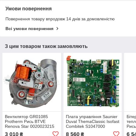
Умови повернення
Повернення товару впродовж 14 днів за домовленістю
Всі умови повернення
З цим товаром також замовляють
Вентилятор GR01085
Плата управління Saunier
Біте
Protherm Рись BTVE
Duval ThemaClassic Isofast
тепл
Renova Star 0020023215
Combitek S1047000
Рись
002
3 010
8 560
6 5
₴
₴