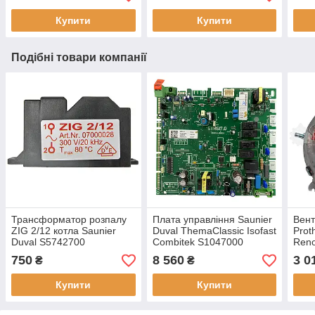
Купити
Купити
Подібні товари компанії
Трансформатор розпалу
Плата управління Saunier
Вен
ZIG 2/12 котла Saunier
Duval ThemaClassic Isofast
Prot
Duval S5742700
Combitek S1047000
Reno
750
8 560
3 0
₴
₴
Купити
Купити