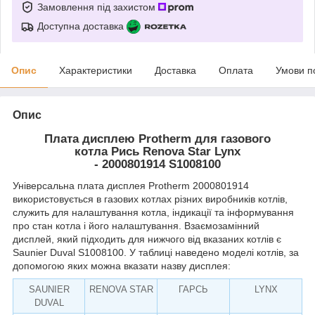
Замовлення під захистом
Доступна доставка
Опис
Характеристики
Доставка
Оплата
Умови п
Опис
Плата дисплею Protherm для газового
котла Рись Renova Star Lynx
- 2000801914 S1008100
Універсальна плата дисплея Protherm 2000801914
використовується в газових котлах різних виробників котлів,
служить для налаштування котла, індикації та інформування
про стан котла і його налаштування. Взаємозамінний
дисплей, який підходить для нижчого від вказаних котлів є
Saunier Duval S1008100. У таблиці наведено моделі котлів, за
допомогою яких можна вказати назву дисплея:
SAUNIER
RENOVA STAR
ГАРСЬ
LYNX
DUVAL