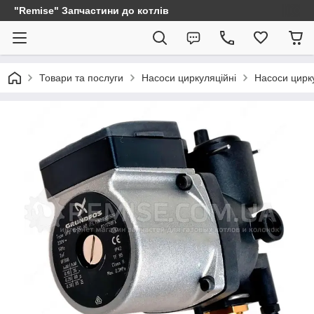
"Remise" Запчастини до котлів
Товари та послуги
Насоси циркуляційні
Насоси цирку