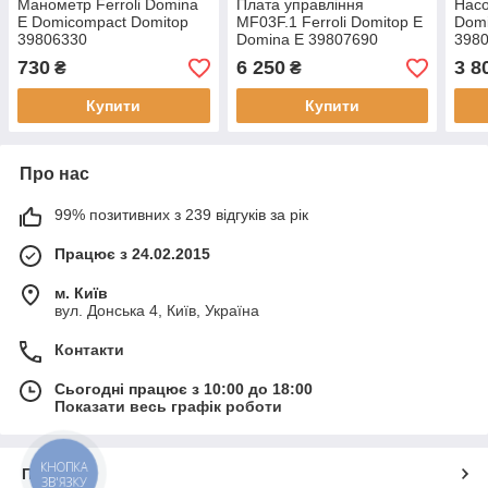
Манометр Ferroli Domina
Плата управління
Насо
E Domicompact Domitop
MF03F.1 Ferroli Domitop E
Domi
39806330
Domina E 39807690
398
730
6 250
3 8
₴
₴
Купити
Купити
Про нас
99% позитивних з 239 відгуків за рік
Працює з 24.02.2015
м. Київ
вул. Донська 4, Київ, Україна
Контакти
Сьогодні працює з 10:00 до 18:00
Показати весь графік роботи
КНОПКА
Про нас
ЗВ'ЯЗКУ