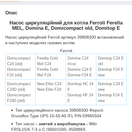
Опис
Насос циркуляційний для котла Ferroli Ferella
MEL, Domina E, Domicompact old, Domitop E
Насос циркуляційний Ferroli артикул
39808300 встановлений
в наступних моделях газових котлів:
Ferroli
Domicompact
Ferella Gold
Domina C24
Domitop C24 Е
C24 (old)
Mel C24
п'єзо
old
Domicompact
Ferella Gold
Domina C24 Е
Domitop F24 Е
F24 (old)
Mel F24
Domina F24 Е
new
Domicompact
New Elite C24
Domitop HC 24
Domitop C24 Е
C24D (old)
New Elite F24
Е
new
Domicompact
Domitop HF 24
Domitop F24 Е
F24D (old)
Е
new
Тип циркуляційного насоса 39808300 Феролі:
Grundfos Type UPS 15-50 A0 /FL P/N:59965504
Тип насос
- знятий з виробництва -
Wilo
FRSL15/6.7-3 o C /36601500, 4508869,