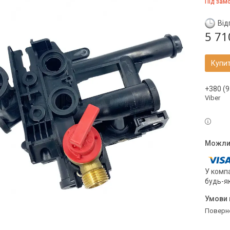
Під зам
Від
5 71
Купи
+380 (9
Viber
У компа
будь-я
поверн