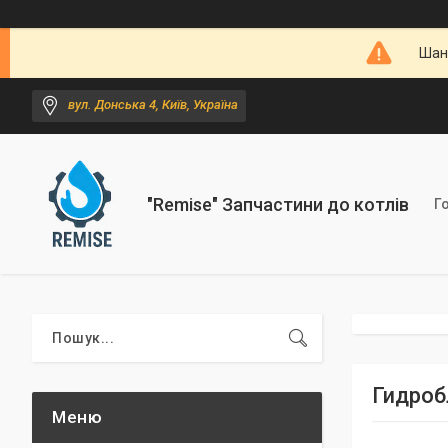
Шано
вул. Донська 4, Київ, Україна
"Remise" Запчастини до котлів
Г
Гидроб