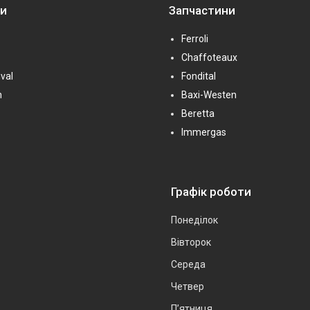
ни
Запчастини
Ferroli
Chaffoteaux
val
Fondital
n
Baxi-Westen
Beretta
Immergas
Графік роботи
Понеділок
Вівторок
Середа
Четвер
Пʼятниця