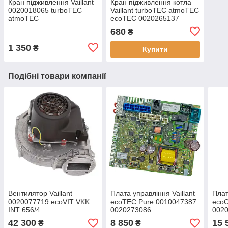
Кран підживлення Vaillant
Кран підживлення котла
0020018065 turboTEC
Vaillant turboTEC atmoTEC
atmoTEC
ecoTEC 0020265137
0020018065
680
₴
1 350
₴
Купити
Подібні товари компанії
Вентилятор Vaillant
Плата управління Vaillant
Плат
0020077719 ecoVIT VKK
ecoTEC Pure 0010047387
ecoC
INT 656/4
0020273086
002
42 300
8 850
15 
₴
₴