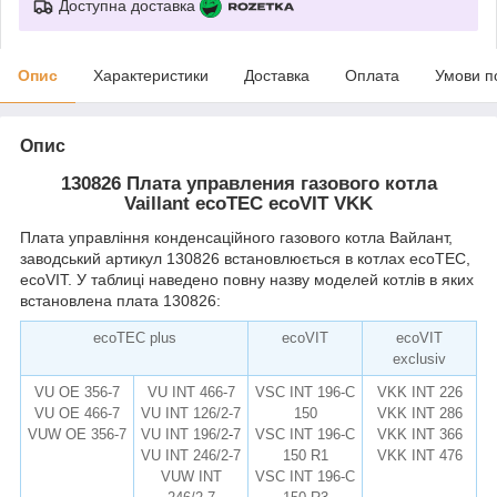
Доступна доставка
Опис
Характеристики
Доставка
Оплата
Умови п
Опис
130826 Плата управления газового котла
Vaillant ecoTEC ecoVIT VKK
Плата управління конденсаційного газового котла Вайлант,
заводський артикул 130826 встановлюється в котлах ecoTEC,
ecoVIT. У таблиці наведено повну назву моделей котлів в яких
встановлена плата 130826:
ecoTEC plus
ecoVIT
ecoVIT
exclusiv
VU OE 356-7
VU INT 466-7
VSC INT 196-C
VKK INT 226
VU OE 466-7
VU INT 126/2-7
150
VKK INT 286
VUW OE 356-7
VU INT 196/2
-
7
VSC INT 196-C
VKK INT 366
remise.com.ua
VU INT 246/2-7
150 R1
VKK INT 476
VUW INT
VSC INT 196-C