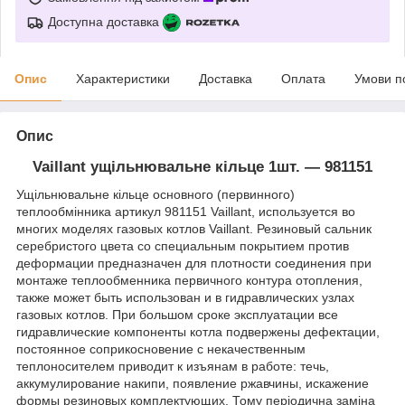
Доступна доставка
Опис
Характеристики
Доставка
Оплата
Умови п
Опис
Vaillant ущільнювальне кільце 1шт. ―
981151
Ущільнювальне кільце основного (первинного)
теплообмінника артикул
981151 Vaillant
, используется во
многих моделях газовых котлов Vaillant. Резиновый сальник
серебристого цвета со специальным покрытием против
деформации предназначен для плотности соединения при
монтаже теплообменника первичного контура отопления,
также может быть использован и в гидравлических узлах
газовых котлов. При большом сроке эксплуатации все
гидравлические компоненты котла подвержены дефектации,
постоянное соприкосновение с некачественным
теплоносителем приводит к изъянам в работе: течь,
аккумулирование накипи, появление ржавчины, искажение
формы резиновых комплектующих. Тому періодична заміна