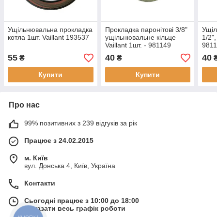
Ущільнювальна прокладка
Прокладка паронітові 3/8"
Ущіл
котла 1шт. Vaillant 193537
ущільнювальне кільце
1/2",
Vaillant 1шт. - 981149
981
55
40
40
₴
₴
Купити
Купити
Про нас
99% позитивних з 239 відгуків за рік
Працює з 24.02.2015
м. Київ
вул. Донська 4, Київ, Україна
Контакти
Сьогодні працює з 10:00 до 18:00
Показати весь графік роботи