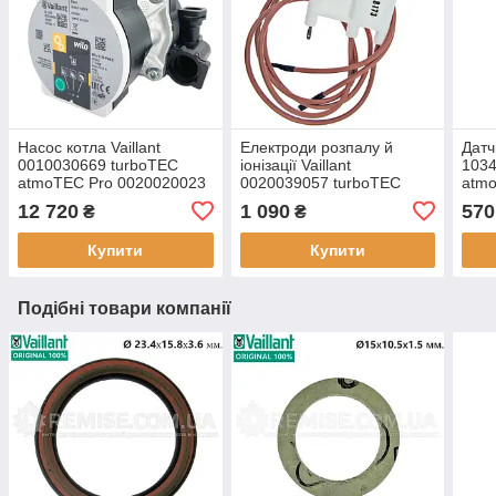
Насос котла Vaillant
Електроди розпалу й
Датч
0010030669 turboTEC
іонізації Vaillant
1034
atmoTEC Pro 0020020023
0020039057 turboTEC
atm
atmoTEC
002
12 720
1 090
570
₴
₴
Купити
Купити
Подібні товари компанії