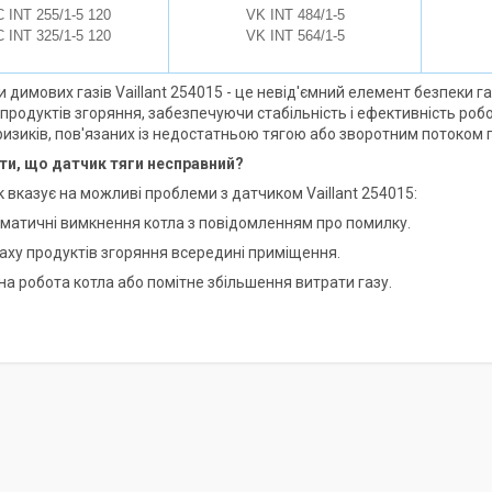
 INT 255/1-5 120
VK INT 484/1-5
 INT 325/1-5 120
VK INT 564/1-5
 димових газів Vaillant 254015 - це невід'ємний елемент безпеки газ
продуктів згоряння, забезпечуючи стабільність і ефективність роб
изиків, пов'язаних із недостатньою тягою або зворотним потоком г
ти, що датчик тяги несправний?
 вказує на можливі проблеми з датчиком Vaillant 254015:
томатичні вимкнення котла з повідомленням про помилку.
паху продуктів згоряння всередині приміщення.
на робота котла або помітне збільшення витрати газу.