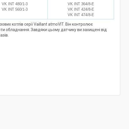
VK INT 480/1-3
VK INT 364/8-E
VK INT 560/1-3
VK INT 424/8-E
VK INT 474/8-E
ових котлів серії Vaillant atmoVIT. Він контролює
оти обладнання. Завдяки цьому датчику ви захищені від
азів.