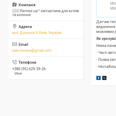
VKC
VKC
🇺🇦 Remise.ua™ запчастини для котлів
та колонок
Датчик тяги
видалення 
можливих р
вул. Донська 4, Київ, Україна
Як зрозумі
Низка ознак
sale.remise@gmail.com
- Часті ав
- Поява за
- Нестабіль
+380 (95) 629-39-26
Viber