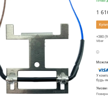
Готово 
1 61
Купи
+380 (9
Viber
У компа
будь-я
поверн