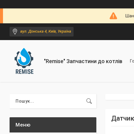
Шано
вул. Донська 4, Київ, Україна
"Remise" Запчастини до котлів
Г
Датчик 