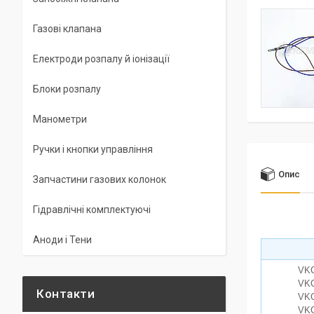
Газові клапана
Електроди розпалу й іонізації
Блоки розпалу
Манометри
Ручки і кнопки управління
Опис
Запчастини газових колонок
Гідравлічні комплектуючі
Аноди і Тени
VKC
VKC
VKC
VKC