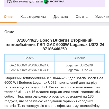
Доступна доставка
Опис
Характеристики
Доставка
Оплата
Умови п
Опис
8718644625 Bosch Buderus Вторинний
теплообмінник ГВП GAZ 6000W Logamax U072-24
87186446250
Bosch
Buderus
GAZ 6000W WBN6000-24 C
Logamax U072-24K
GAZ 6000W WBN6000-24 H
Logamax U072-24
Вторинний теплообмінник 87186446250 для котлів Bosch Gaz
6000 W і Buderus Logamax U072 призначений для нагріву
гарячої води в контурі ГВП. Він являє собою пластинчастий
теплообмінник з 16 пластин нержавіючої сталі, спаяних між
собою. Пластини однакового розміру, розгорнуті на 180
градусів, що забезпечує чергування гарячих і холодних
потоків. Така конструкція сприяє ефективному теплообміну,