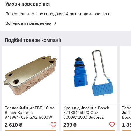
Умови повернення
Повернення товару впродовж 14 днів за домовленістю
Всі умови повернення
Подібні товари компанії
Теплообмінник ГВП 16 пл.
Кран піджівлення Bosch
Тепл
Bosch Buderus
87186445920 Gaz
Junk
8718644625 GAZ 6000W
6000W/2000 Buderus
Bosc
Logamax
Logamax
870
2 610
230
1 8
₴
₴