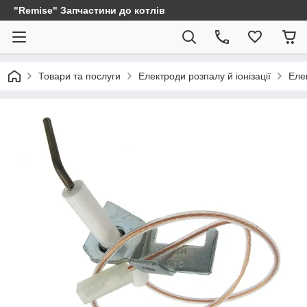
"Remise" Запчастини до котлів
Товари та послуги
Електроди розпалу й іонізації
Еле