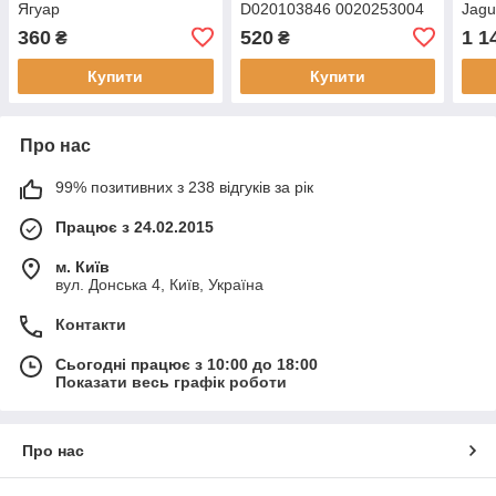
Ягуар
D020103846 0020253004
Jagu
360
520
1 1
₴
₴
Купити
Купити
Про нас
99% позитивних з 238 відгуків за рік
Працює з 24.02.2015
м. Київ
вул. Донська 4, Київ, Україна
Контакти
Сьогодні працює з 10:00 до 18:00
Показати весь графік роботи
Про нас