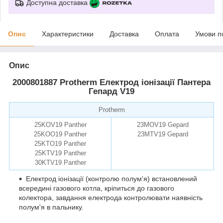
Доступна доставка
Опис
Характеристики
Доставка
Оплата
Умови п
Опис
2000801887 Protherm Електрод іонізації Пантера
Гепард V19
Protherm
25KOV19 Panther
23MOV19 Gepard
25KOO19 Panther
23MTV19 Gepard
25KTO19 Panther
remise.com.ua
25KTV19 Panther
30KTV19 Panther
Електрод іонізації (контролю полум'я) встановлений
всередині газового котла, кріпиться до газового
колектора, завдання електрода контролювати наявність
полум'я в пальнику.