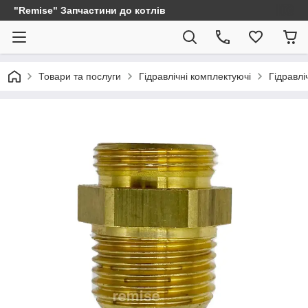
"Remise" Запчастини до котлів
Товари та послуги
Гідравлічні комплектуючі
Гідравлі