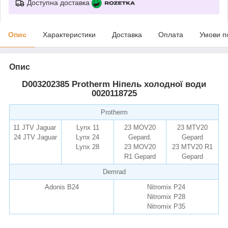
Доступна доставка
Опис
Характеристики
Доставка
Оплата
Умови п
Опис
D003202385 Protherm Ніпель холодної води
0020118725
Protherm
11 JTV Jaguar
Lynx 11
23 MOV20
23 MTV20
24 JTV Jaguar
Lynx 24
Gepard
.
Gepard
Lynx 28
23 MOV20
23 MTV20 R1
R1 Gepard
Gepard
Demrad
Adonis B24
Nitromix P24
Nitromix P28
Nitromix P35