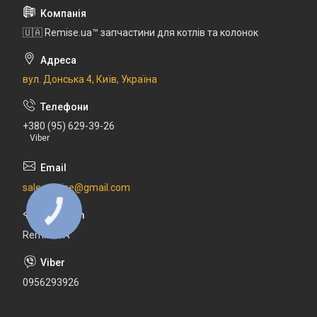
🇺🇦 Remise.ua™ запчастини для котлів та колонок
вул. Донська 4, Київ, Україна
+380 (95) 629-39-26
Viber
sale.remise@gmail.com
КНОПКА
ЗВ'ЯЗКУ
RemiseUA
0956293926