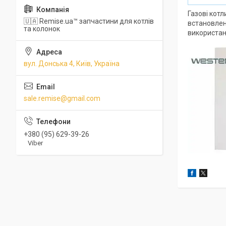
Газові котл
🇺🇦 Remise.ua™ запчастини для котлів
встановлени
та колонок
використан
вул. Донська 4, Київ, Україна
sale.remise@gmail.com
+380 (95) 629-39-26
Viber