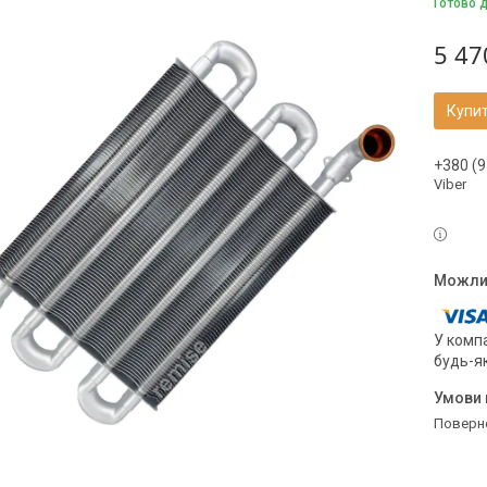
Готово 
5 47
Купи
+380 (9
Viber
У компа
будь-я
поверн