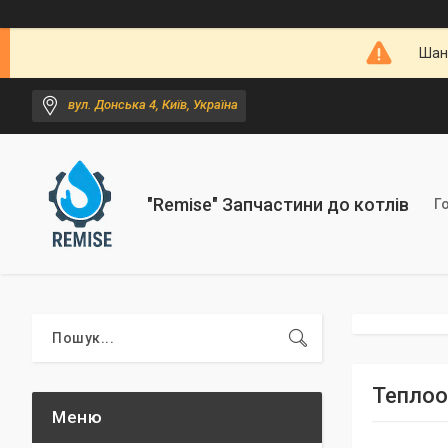
Шано
вул. Донська 4, Київ, Україна
"Remise" Запчастини до котлів
Г
Теплоо