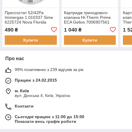
Преcсостат 52/42Pa
Картридж триходового
Карт
Immergas 1.010337 Sime
клапана Hi-Therm Prime
клап
6225724 Nova Florida
ECA Gelios 7006907561
Ther
6YPRESSO00
20490763
490
1 040
1 5
₴
₴
Купити
Купити
Про нас
99% позитивних з 239 відгуків за рік
Працює з 24.02.2015
м. Київ
вул. Донська 4, Київ, Україна
Контакти
Сьогодні працює з 11:00 до 15:00
Показати весь графік роботи