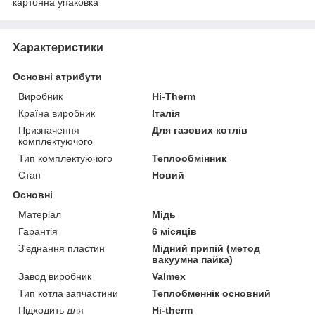
картонна упаковка
Характеристики
Основні атрибути
Виробник
Hi-Therm
Країна виробник
Італія
Призначення
Для газових котлів
комплектуючого
Тип комплектуючого
Теплообмінник
Стан
Новий
Основні
Матеріал
Мідь
Гарантія
6 місяців
З'єднання пластин
Мідний припій (метод
вакуумна пайка)
Завод виробник
Valmex
Тип котла запчастини
Теплобменнік основний
Підходить для
Hi-therm