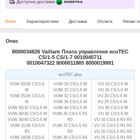
Доступна доставка
Опис
Характеристики
Доставка
Оплата
Умови п
Опис
8000034826
Vaillant Плата управління ecoTEC
CS/1-5 CS/1-7 0010045711
0010047322 8000011865 8000019991
ecoTEC plus
VUW 20/26 CS/1-5
VUW 26 CS/1-5 M
VU 10 CS/1-5 M
M
VUW 32 CS/1-5 M
VU 15 CS/1-5 M
VUW 25/26 CS/1-5
VUW 32 CS/1-5 M
VU 20 CS/1-5 M
M
VUW 36 CS/1-5 M
VU 25 CS/1-5 M
VUW 25/32 CS/1-5 M
VUW 40 CS/1-5 M
VU 30 CS/1-5 M
VUW 30/36 CS/1-5 M
VUW 26 CS/1-5 R1
VU 35 CS/1-5 M
VUW 35/40 CS/1-5 M
R3
VU 10 CS/1-5 R1 R3
VUW 11/26 CS/1-5
VUW 32 CS/1-5 R1
VU 15 CS/1-5 R1 R3
R1
R3
VU 20 CS/1-5 R1 R3
VUW 20/26 CS/1
-
5
VUW 36 CS/1-5 R1
VU 25 CS/1-5 R1 R3