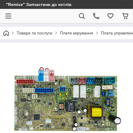
"Remise" Запчастини до котлів
Товари та послуги
Плати керування
Плата управлін