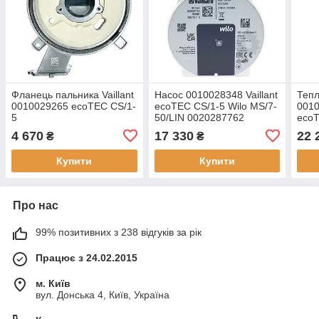
Фланець пальника Vaillant
Насос 0010028348 Vaillant
Тепл
0010029265 ecoTEC CS/1-
ecoTEC CS/1-5 Wilo MS/7-
0010
5
50/LIN 0020287762
ecoT
002
4 670
17 330
22 
₴
₴
Купити
Купити
Про нас
99% позитивних з 238 відгуків за рік
Працює з 24.02.2015
м. Київ
вул. Донська 4, Київ, Україна