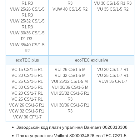
R1 R3
R3
VU 30 CS/1-5 R1 R3
VUW 25/26 CS/1-5
VUW 40 CS/1-5 R2
VU 35 CS/1-5 R2
R1 R3
remise.com.ua
VUW 25/32 CS/1-5
R1 R3
VUW 30/36 CS/1-5
R1 R3
VUW 35/40 CS/1-5
R2
ecoTEC plus
ecoTEC exclusive
VC 15 CS/1-5 R1
VUI 26 CS/1-5 M
VU 20 CS/1-7 R1
VC 20 CS/1-5 R1
VUI 32 CS/1-5 M
VU 25 CS/1-7 R1
VC 25 CS/1-5 R1
VUI 25/32 CS/1-5 M
VUW 36 CF/1-7
VC 30 CS/1-5 R1
VUI 30/36 CS/1-5 M
remise.com.ua
VC 20 CS/1-7 R1
VUI 25/32 CS/1-5 R1
VC 25 CS/1-7 R1
R3
VCW 26 CS/1-5 R1
VUI 30/36 CS/1-5 R1
VCW 32 CS/1-5 R1
R3
VCW 36 CF/1-7
Заводський код плати упраління Вайлант 0020313308
Плата управління Vaillant 8000034826 ecoTEC CS/1-5