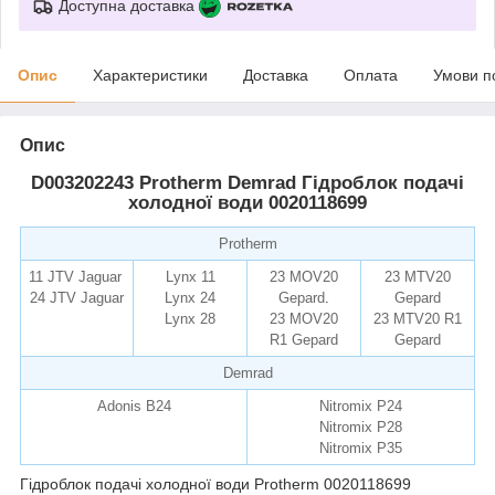
Доступна доставка
Опис
Характеристики
Доставка
Оплата
Умови п
Опис
D003202243 Protherm Demrad Гідроблок подачі
холодної води 0020118699
Protherm
11 JTV Jaguar
Lynx 11
23 MOV20
23 MTV20
24 JTV Jaguar
Lynx 24
Gepard
.
Gepard
Lynx 28
23 MOV20
23 MTV20 R1
R1 Gepard
Gepard
Demrad
Adonis B24
Nitromix P24
Nitromix P28
Nitromix P35
Гідроблок подачі холодної води Protherm 0020118699