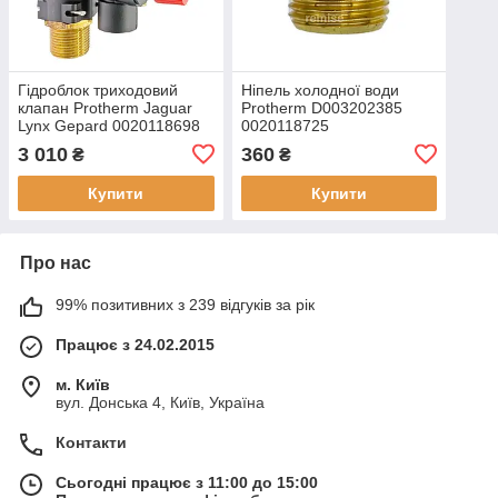
Гідроблок триходовий
Ніпель холодної води
клапан Protherm Jaguar
Protherm D003202385
Lynx Gepard 0020118698
0020118725
D003202242
3 010
360
₴
₴
Купити
Купити
Про нас
99% позитивних з 239 відгуків за рік
Працює з 24.02.2015
м. Київ
вул. Донська 4, Київ, Україна
Контакти
Сьогодні працює з 11:00 до 15:00