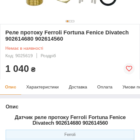
Реле протоку Ferroli Fortuna Fenice Divatech
902614680 902614560
Немає в наявності
Код: 9025619
Роздріб
1 040
₴
Опис
Характеристики
Доставка
Оплата
Умови п
Опис
Датчик реле протоку Ferroli Fortuna Fenice
Divatech 902614680 902614560
Ferroli