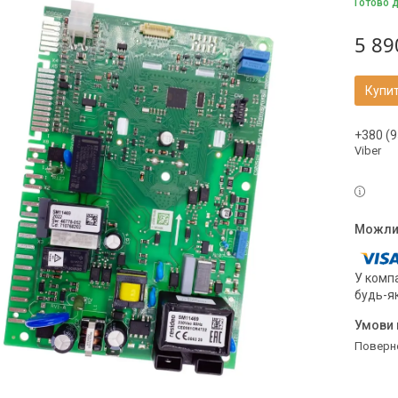
Готово 
5 89
Купи
+380 (9
Viber
У компа
будь-я
поверн