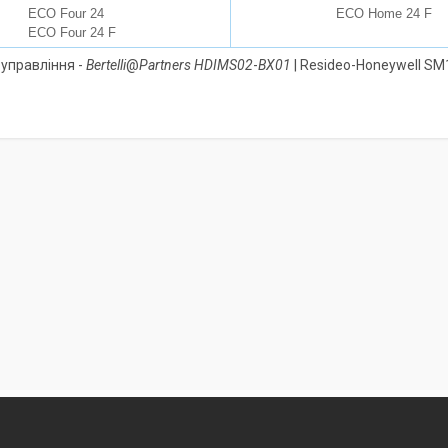
ECO Four 24
ECO Home 24 F
ECO Four 24 F
remise.com.ua
 управління -
Bertelli
@
Partners HDIMS02
-
BX01
| Resideo-Honeywell S