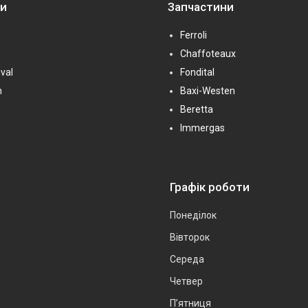
ни
Запчастини
Ferroli
Chaffoteaux
val
Fondital
n
Baxi-Westen
Beretta
Immergas
Графік роботи
Понеділок
Вівторок
Середа
Четвер
Пʼятниця