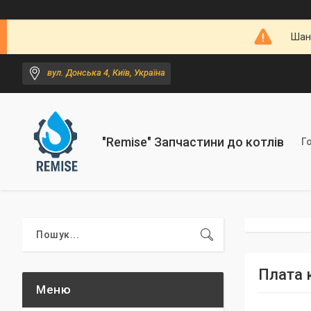
Шано
вул. Донська 4, Київ, Україна
"Remise" Запчастини до котлів
Г
Плата 