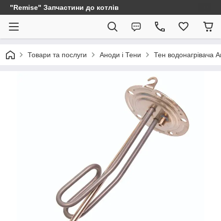
"Remise" Запчастини до котлів
Товари та послуги
Аноди і Тени
Тен водонагрівача A