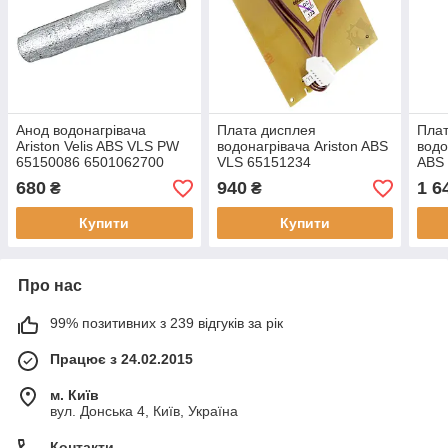
Анод водонагрівача
Плата дисплея
Плат
Ariston Velis ABS VLS PW
водонагрівача Ariston ABS
водо
65150086 6501062700
VLS 65151234
ABS
680
940
1 6
₴
₴
Купити
Купити
Про нас
99% позитивних з 239 відгуків за рік
Працює з 24.02.2015
м. Київ
вул. Донська 4, Київ, Україна
Контакти