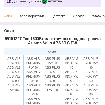
Доступна доставка
Опис
Характеристики
Доставка
Оплата
Умови п
Опис
65151227 Тен 1500Вт електричного водонагрівача
Ariston Velis ABS VLS PW
Ariston
ABS VLS
ABS VLS
ABS PLUS
ABS VLS
ABS PLUS
PW 30
PREMIUM
PW 30
INOX PW
INOX PW
ABS VLS
PW 30
ABS PLUS
30
30
PW 50
ABS VLS
PW 50
ABS VLS
ABS PLUS
ABS VLS
PREMIUM
ABS PLUS
INOX PW
INOX PW
PW 80
PW 50
PW 80
50
50
ABS VLS
ABS VLS
ABS PLUS
ABS VLS
ABS PLUS
PW 100
PREMIUM
PW 100
INOX PW
INOX PW
PW 80
80
80
ABS VLS
ABS VLS
ABS PLUS
PREMIUM
INOX PW
INOX PW