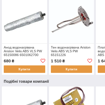
Анод водонагрівача
Тен водонагрівача Ariston
Плат
Ariston Velis ABS VLS PW
Velis ABS VLS PW
водо
65150086 6501062700
65151226
ABS
680
1 510
1 6
₴
₴
Купити
Купити
Подібні товари компанії