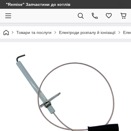
"Remise" Запчастини до котлів
Товари та послуги
Електроди розпалу й іонізації
Елек