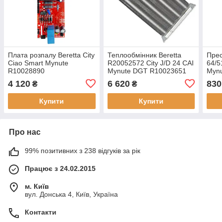
Плата розпалу Beretta City
Теплообмінник Beretta
Прес
Ciao Smart Mynute
R20052572 City J/D 24 CAI
64/5
R10028890
Mynute DGT R10023651
Myn
4 120
6 620
830
₴
₴
Купити
Купити
Про нас
99% позитивних з 238 відгуків за рік
Працює з 24.02.2015
м. Київ
вул. Донська 4, Київ, Україна
Контакти