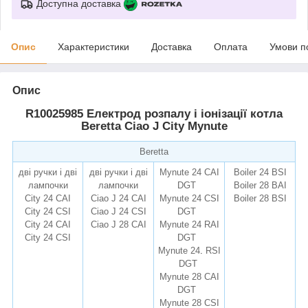
Доступна доставка
Опис
Характеристики
Доставка
Оплата
Умови п
Опис
R10025985 Електрод розпалу і іонізації котла
Beretta Ciao J City Mynute
Beretta
дві ручки і дві
дві ручки і дві
Mynute 24 CAI
Boiler 24 BSI
лампочки
лампочки
DGT
Boiler 28 BAI
City 24 CAI
Ciao J 24 CAI
Mynute 24 CSI
Boiler 28 BSI
City 24 CSI
Ciao J 24 CSI
DGT
City 24 CAI
Ciao J 28 CAI
Mynute 24 RAI
City 24 CSI
remise.com.ua
DGT
Mynute 24
.
RSI
DGT
Mynute 28 CAI
DGT
Mynute 28 CSI