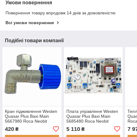
Умови повернення
Повернення товару впродовж 14 днів за домовленістю
Всі умови повернення
Подібні товари компанії
Кран підживлення Westen
Плата управління Westen
Тепл
Quasar Plus Baxi Main
Quasar Plus Baxi Main
Quas
5667980 Roca Neobit
5685480 Roca Neobit
Roca
Teplowest Basis SM11444
616
420
5 110
7 9
₴
₴