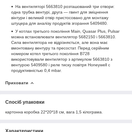
На вентиляторі 5663810 розташований три отвори:
одна трубка вентурі, друга — гвинт для зміцнення
вінтури і великий отвір пристосовано для монтажу
штуцера для аналізу продуктів згорання 5409480.
У котлах третього покоління Main, Quasar Plus, Pulsar
можна встановлювати вентилятор 5682150 і 5663810.
Сила вентилятора не відрізняється, але вона має
вмонтовану вентуру та пресостат. Перед серійним
номером котел третього покоління B728
використовували вентилятор з артикулом 5663810 з
вентурою 5409580 і реле тиску повітря Honeywell c
продуктивністью 0,4 mbar.
Приховати
Спосіб упаковки
картонна коробка 22*20*18 см, вага 1,5 кілограма.
Характеристики