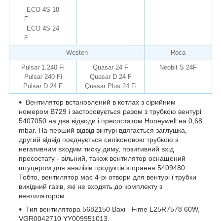
ECO 4S 18
F
ECO 4S 24
F
Westen
Roca
Pulsar 1.240 Fi
Quasar 24 F
Neobit S 24F
Pulsar 240 Fi
Quasar D 24 F
Pulsar D 24 F
Quasar Plus 24 Fi
Вентилятор встановлений в котлах з сірийним
номером B729 і застосовується разом з трубкою вентурі
5407050 на два відводи і пресостатом Honeywell на 0,68
mbar. На перший відвід вінтурі вдягається заглушка,
другий відвід поєднується силіконовою трубкою з
негативним входим тиску диму, позитивний вхід
пресостату - вільний, також вентилятор оснащений
штуцером для аналізів продуктів згорання 5409480.
Тобто, вентилятор має 4-рі отвори для вентурі і трубки
вихідний газів, які не входять до комплекту з
вентилятором.
Тип вентилятора 5682150 Baxi - Fime L25R7578 60W,
VGR0042710 YY009951013.