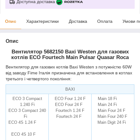
Доступна доставка
Опис
Характеристики
Доставка
Оплата
Умови п
Опис
Вентилятор 5682150 Baxi Westen для газових
котлів ECO Fourtech Main Pulsar Quasar Roca
Вентилятор для газових котлів Baxi Westen з потужністю 60W
від заводу Fime Італія призначена для встановлення в котлах
третього і четвертого покоління:
BAXI
ECO 3 Compact
ECO Four 1.24 F
Main 18 Fi
1.240 Fi
ECO Four 24 F
Main 24 Fi
ECO 3 Compact 240
Fourtech 1.24 F
Main Four 24 F
Fi
Fourtech 24 F
Main Four 240 F
ECO 4S 1.24 F
remise.com.ua
Main Digit 24 Fi
ECO 4S 10 F