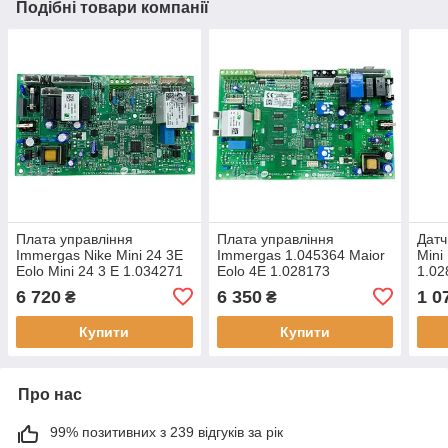
Подібні товари компанії
Плата управління
Плата управління
Датч
Immergas Nike Mini 24 3E
Immergas 1.045364 Maior
Mini
Eolo Mini 24 3 E 1.034271
Eolo 4E 1.028173
1.02
6 720
6 350
1 0
₴
₴
Купити
Купити
Про нас
99% позитивних з 239 відгуків за рік