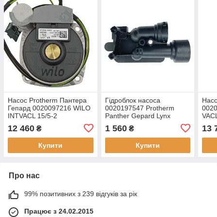
Насос Protherm Пантера
Гідроблок насоса
Насо
Гепард 0020097216 WILO
0020197547 Protherm
0020
INTVACL 15/5-2
Panther Gepard Lynx
VACL
0020186161 0020197548
Condens
12 460
1 560
13 
₴
₴
Купити
Купити
Про нас
99% позитивних з 239 відгуків за рік
Працює з 24.02.2015