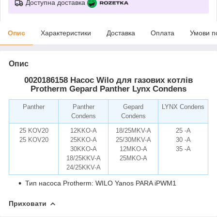
Доступна доставка
Опис
Характеристики
Доставка
Оплата
Умови п
Опис
0020186158 Насос Wilo для газових котлів
Protherm Gepard Panther Lynx Condens
Panther
Panther
Gepard
LYNX Condens
Condens
Condens
25 KOV20
12KKO-A
18/25MKV-A
25 -A
25 KOV20
25KKO-A
25/30MKV-A
30 -A
remise.com.ua
30KKO
-
A
12MKO-A
35 -A
18/25KKV-A
25MKO-A
24/25KKV-A
Тип насоса Protherm: WILO Yanos PARA iPWM1
Приховати