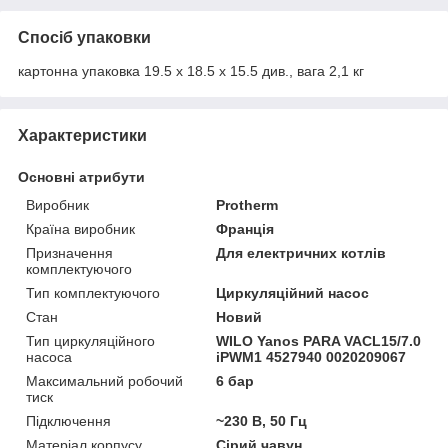
Спосіб упаковки
картонна упаковка 19.5 х 18.5 х 15.5 див., вага 2,1 кг
Характеристики
Основні атрибути
Виробник
Protherm
Країна виробник
Франція
Призначення
Для електричних котлів
комплектуючого
Тип комплектуючого
Циркуляційний насос
Стан
Новий
Тип циркуляційного
WILO Yanos PARA VACL15/7.0
насоса
iPWM1 4527940 0020209067
Максимальний робочий
6 бар
тиск
Підключення
~230 В, 50 Гц
Матеріал корпусу
Сірий чавун