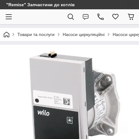
"Remise" Запчастини до котлів
Товари та послуги
Насоси циркуляційні
Насоси цирку