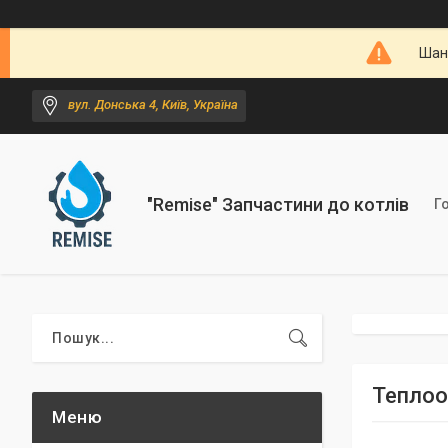
Шано
вул. Донська 4, Київ, Україна
"Remise" Запчастини до котлів
Г
Теплооб