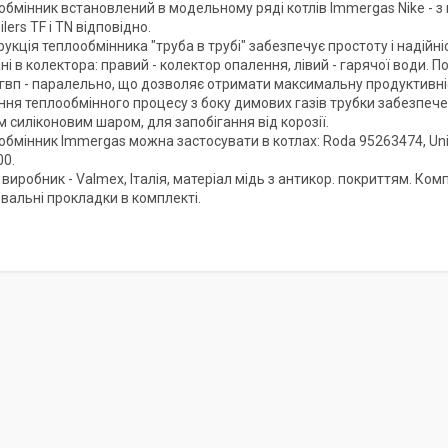
бмінник встановлений в модельному ряді котлів Immergas Nike - з 
ilers TF і TN відповідно.
укція теплообмінника "труба в трубі" забезпечує простоту і надійні
ні в колектора: правий - колектор опалення, лівий - гарячої води. 
 гвп - паралельно, що дозволяє отримати максимальну продуктивні
ння теплообмінного процесу з боку димових газів трубки забезпече
 силіконовим шаром, для запобігання від корозії.
бмінник Immergas можна застосувати в котлах: Roda 95263474, Unical
00.
виробник - Valmex, Італія, матеріал мідь з антикор. покриттям. Ком
вальні прокладки в комплекті.