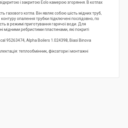
відкритою і закритою Eolo камерою згоряння. В котлах
сть газового котла. Він являє собою шість мідних труб,
По контуру опалення трубки підключені послідовно, по
сть в режимі приготування гарячої води. Для
ні мідними ребристими пластинами, які покриті
 95263474, Alpha Boilers 1.024398, Biasi Binova
плектація: теплообмінник, фіксатори і монтажні