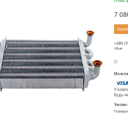
Готово 
7 08
Купи
+380 (9
Viber
У компа
будь-я
поверн