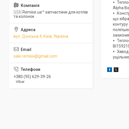
Теплоо
Alpha Bo
🇺🇦 Remise.ua™ запчастини для котлів
Констр
та колонок
що зібра
контуру
поліпше
захисним
вул. Донська 4, Київ, Україна
Теплоо
BI15921
Завод 
sale.remise@gmail.com
ущільню
+380 (95) 629-39-26
Viber