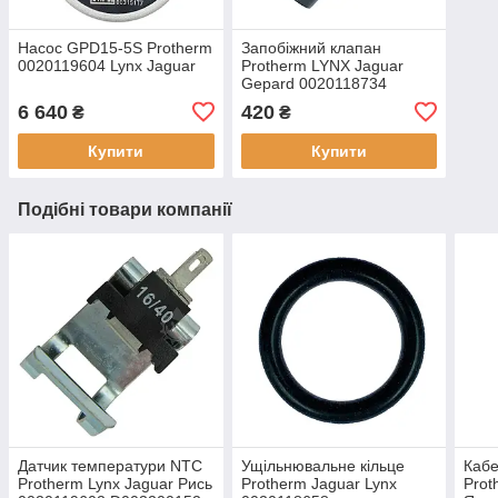
Насос GPD15-5S Protherm
Запобіжний клапан
0020119604 Lynx Jaguar
Protherm LYNX Jaguar
Gepard 0020118734
D003202395
6 640
420
₴
₴
Купити
Купити
Подібні товари компанії
Датчик температури NTC
Ущільнювальне кільце
Кабе
Protherm Lynx Jaguar Рись
Protherm Jaguar Lynx
Prot