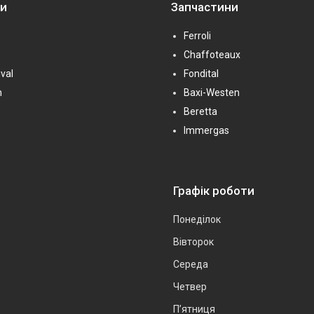
ни
Запчастини
Ferroli
Chaffoteaux
val
Fondital
n
Baxi-Westen
Beretta
Immergas
Графік роботи
Понеділок
Вівторок
Середа
Четвер
Пʼятниця