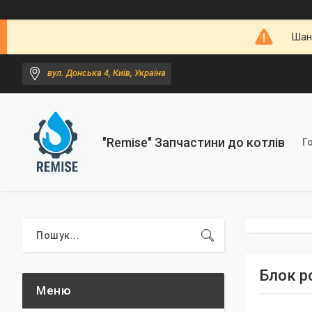
Шано
вул. Донська 4, Київ, Україна
"Remise" Запчастини до котлів
Г
Блок р