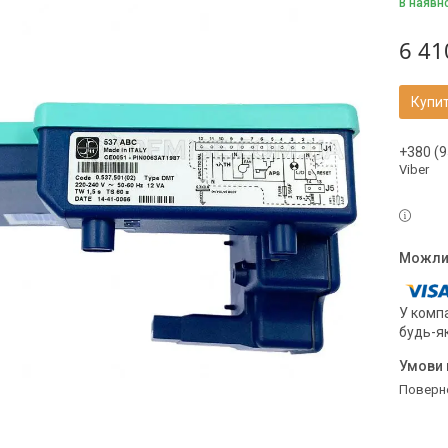
В наявн
6 41
Купи
+380 (9
Viber
У компа
будь-я
поверн