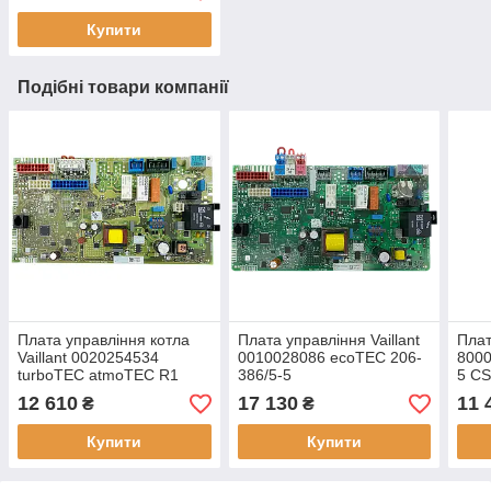
Купити
Подібні товари компанії
Плата управління котла
Плата управління Vaillant
Плат
Vaillant 0020254534
0010028086 ecoTEC 206-
8000
turboTEC atmoTEC R1
386/5-5
5 CS
2017
800
12 610
17 130
11 
₴
₴
Купити
Купити