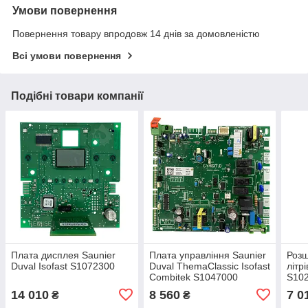
Умови повернення
Повернення товару впродовж 14 днів за домовленістю
Всі умови повернення
Подібні товари компанії
Плата дисплея Saunier
Плата управління Saunier
Розш
Duval Isofast S1072300
Duval ThemaClassic Isofast
літр
Combitek S1047000
S10
14 010
8 560
7 0
₴
₴