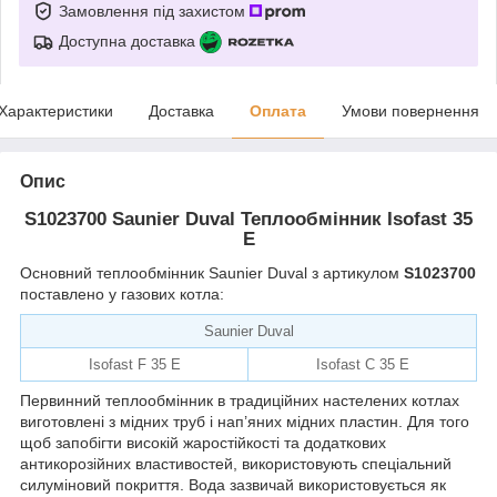
Замовлення під захистом
Доступна доставка
Характеристики
Доставка
Оплата
Умови повернення
Опис
S1023700 Saunier Duval Теплообмінник Isofast 35
E
Основний теплообмінник Saunier Duval з артикулом
S1023700
поставлено у газових котла:
Saunier Duval
Isofast F 35 E
Isofast C 35 E
Первинний теплообмінник в традиційних настелених котлах
виготовлені з мідних труб і нап’яних мідних пластин. Для того
щоб запобігти високій жаростійкості та додаткових
антикорозійних властивостей, використовують спеціальний
силуміновий покриття. Вода зазвичай використовується як