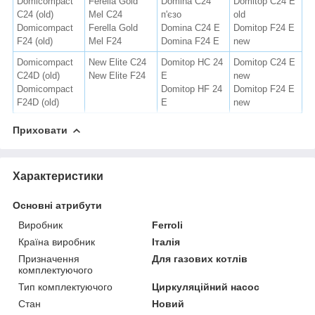
Domicompact
Ferella Gold
Domina C24
Domitop C24 Е
C24 (old)
Mel C24
п'єзо
old
Domicompact
Ferella Gold
Domina C24 Е
Domitop F24 Е
F24 (old)
Mel F24
Domina F24 Е
new
Domicompact
New Elite C24
Domitop HC 24
Domitop C24 Е
C24D (old)
New Elite F24
Е
new
Domicompact
Domitop HF 24
Domitop F24 Е
F24D (old)
Е
new
Приховати
Характеристики
Основні атрибути
Виробник
Ferroli
Країна виробник
Італія
Призначення
Для газових котлів
комплектуючого
Тип комплектуючого
Циркуляційний насос
Стан
Новий