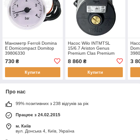
Манометр Ferroli Domina
Насос Wilo INTMTSL
Насо
E Domicompact Domitop
15/6.7 Ariston Genus
Domi
39806330
Premium Clas Premium
398
60000591
730
8 860
3 8
₴
₴
Купити
Купити
Про нас
99% позитивних з 238 відгуків за рік
Працює з 24.02.2015
м. Київ
вул. Донська 4, Київ, Україна