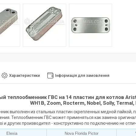
Характеристики
Інформація для замовлення
ый теплообменник ГВС
на 14 пластин для котлов Ariston
WH1B, Zoom, Rocterm, Nobel, Solly, Termal, R
ник выполнен из стальных пластин скрепленных медной пайкой, п
ния. Теплообменник ГВС может применяться как замена оригинально
Biasi и других производител - конструктивно по подключению не от
Elexia
Nova Florida Pictor