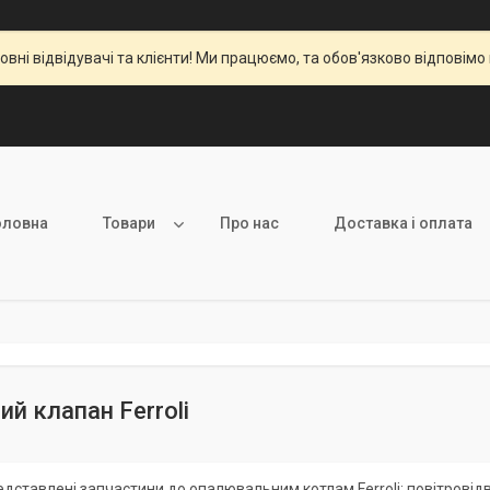
вні відвідувачі та клієнти! Ми працюємо, та обов'язково відповімо 
оловна
Товари
Про нас
Доставка і оплата
ий клапан Ferroli
редставлені запчастини до опалювальним котлам Ferroli: повітровідв