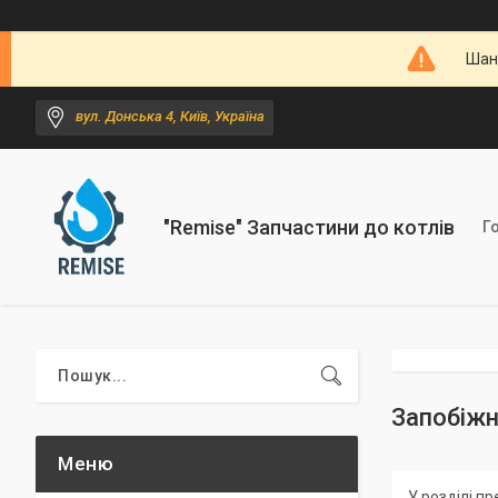
Шано
вул. Донська 4, Київ, Україна
"Remise" Запчастини до котлів
Г
Запобіжн
У розділі п