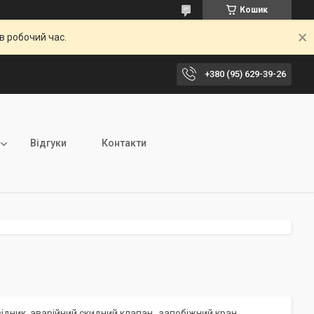
Кошик
в робочий час.
+380 (95) 629-39-26
Відгуки
Контакти
ідник, аварійний скидний клапан , запобіжний кран,