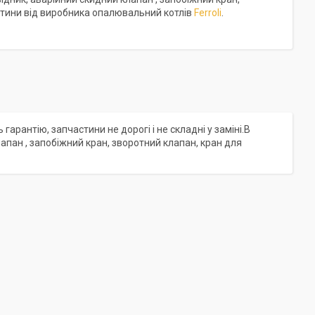
стини від виробника опалювальний котлів
Ferroli
.
гарантію, запчастини не дорогі і не складні у заміні.В
пан , запобіжний кран, зворотний клапан, кран для