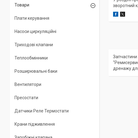
Товари
зворотний к
Плати керування
Насоси циркуляційні
Триходові клапани
Запчастини в
Теплообмінники
"Ремисервис
дренажу для 
Розширювальні баки
Вентилятори
Пресостати
Датчики Реле Термостати
Крани підживлення
Запобіжні клапана