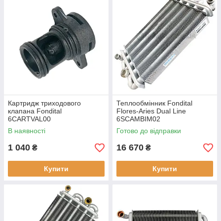
Картридж триходового
Теплообмінник Fondital
клапана Fondital
Flores-Aries Dual Line
6CARTVAL00
6SCAMBIM02
В наявності
Готово до відправки
1 040
16 670
₴
₴
Купити
Купити