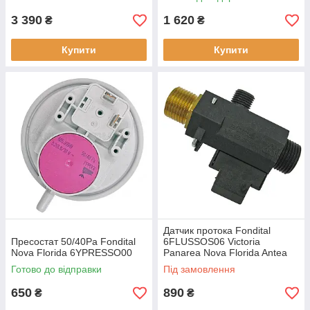
3 390
1 620
₴
₴
Купити
Купити
Датчик протока Fondital
Пресостат 50/40Pa Fondital
6FLUSSOS06 Victoria
Nova Florida 6YPRESSO00
Panarea Nova Florida Antea
6FLUSSOS02
Готово до відправки
Під замовлення
650
890
₴
₴